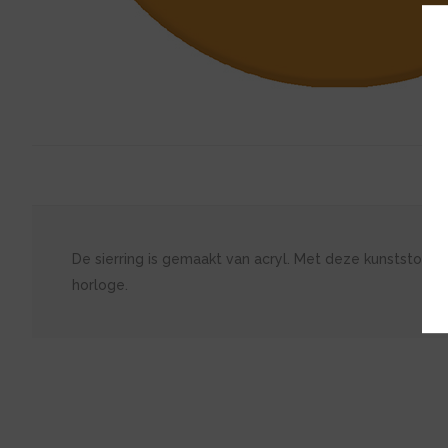
De sierring is gemaakt van acryl. Met deze kunststof s
horloge.