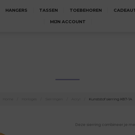
HANGERS
TASSEN
TOEBEHOREN
CADEAUT
MIJN ACCOUNT
KUNSTSTOF SIERRING K87-1
Home
/
Horloges
/
Sierringen
/
Acryl
/
Kunststof sierring K87-1A
Deze sierring combineer je me