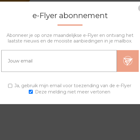
e-Flyer abonnement
Abonneer je op onze maandelijkse e-Flyer en ontvang het
laatste nieuws en de mooiste aanbiedingen in je mailbox.
OVERZICHT
SPECIFICATIES
VRAGEN?
ierring en een van de banden kan je zelf je horloge samenstellen. 
Ja, gebruik mijn email voor toezending van de e-Flyer
Deze melding niet meer vertonen