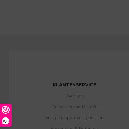
KLANTENSERVICE
Over ons
De wereld van Deja Vu
Veilig shoppen, veilig betalen
9,6
Verzending & Retouren