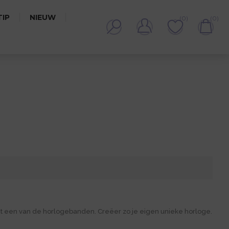
IP
NIEUW
(0)
(0)
A
t een van de horlogebanden. Creëer zo je eigen unieke horloge.