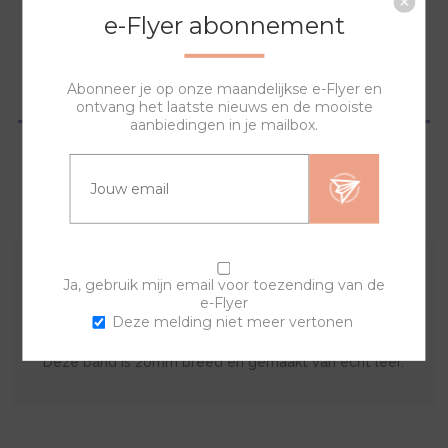
e-Flyer abonnement
Abonneer je op onze maandelijkse e-Flyer en
OVERZICHT
ontvang het laatste nieuws en de mooiste
aanbiedingen in je mailbox.
SPECIFICATIES
VRAGEN?
Ja, gebruik mijn email voor toezending van de
Deze leren horlogeband is te combineren met al onze
e-Flyer
sierringen. Stel je eigen horloge samen en creëer je
Deze melding niet meer vertonen
unieke trendy horloge.
Deze band is 20mm breed en gemaakt van echt leer.