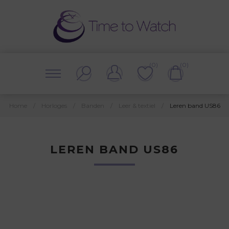
(0)
(0)
Home
/
Horloges
/
Banden
/
Leer & textiel
/
Leren band US86
LEREN BAND US86