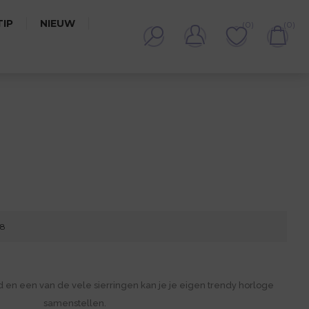
IP
NIEUW
(0)
(0)
8
78
 en een van de vele sierringen kan je je eigen trendy horloge
samenstellen.