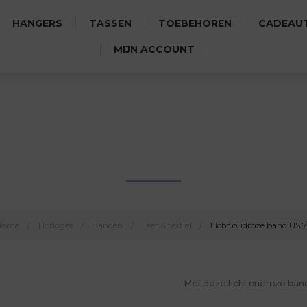
HANGERS
TASSEN
TOEBEHOREN
CADEAUT
MIJN ACCOUNT
LICHT OUDROZE BAND US 7
Home
/
Horloges
/
Banden
/
Leer & textiel
/
Licht oudroze band US 
Met deze licht oudroze band