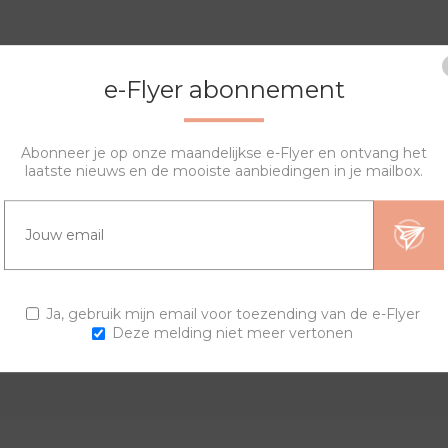
e-Flyer abonnement
Abonneer je op onze maandelijkse e-Flyer en ontvang het
laatste nieuws en de mooiste aanbiedingen in je mailbox.
OVERZICHT
SPECIFICATIES
VRAGEN?
Ja, gebruik mijn email voor toezending van de e-Flyer
Deze melding niet meer vertonen
 onze sierringen. Stel je eigen horloge samen en creëer je uniek
uiting om de band wilt.