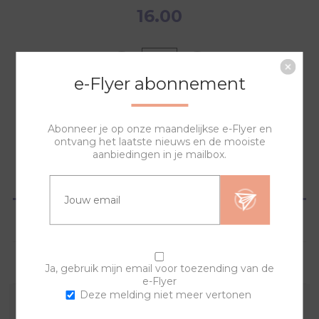
16.00
e-Flyer abonnement
NAAR WINKELWAGEN
Abonneer je op onze maandelijkse e-Flyer en
ontvang het laatste nieuws en de mooiste
aanbiedingen in je mailbox.
OVERZICHT
SPECIFICATIES
VRAGEN?
Ja, gebruik mijn email voor toezending van de
e-Flyer
Deze melding niet meer vertonen
Deze horlogeband is te combineren met al onze