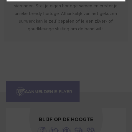
sierringen. Stel je eigen horloge samen en creëer je
unieke trendy horloge. Afhankelijk van het gekozen
uurwerk kan je zelf bepalen of je een zilver- of
goudkleurige sluiting om de band wilt.
BLIJF OP DE HOOGTE