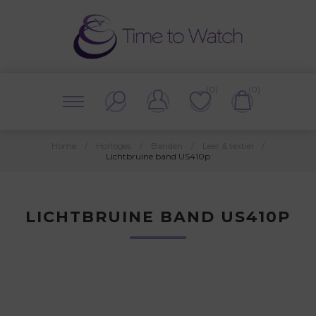
(0)
(0)
Home
/
Horloges
/
Banden
/
Leer & textiel
/
Lichtbruine band US410p
LICHTBRUINE BAND US410P