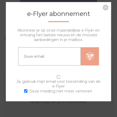
NAAR WINKELWAGEN
e-Flyer abonnement
Abonneer je op onze maandelijkse e-Flyer en
OVERZICHT
ontvang het laatste nieuws en de mooiste
aanbiedingen in je mailbox.
SPECIFICATIES
VRAGEN?
Ja, gebruik mijn email voor toezending van de
Deze hanger kun je dragen aan een ketting. Je kunt
e-Flyer
deze net als het horloge steeds wisselen. De hanger
Deze melding niet meer vertonen
is mat rosekleurig edelstaal met zirkonia en een
hangeroog van 5mm doorsnede.