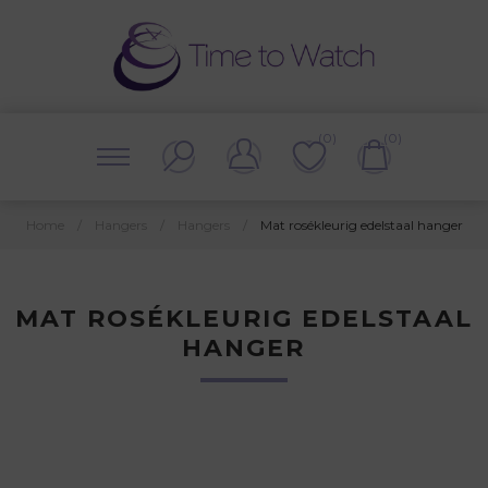
(0)
(0)
Home
/
Hangers
/
Hangers
/
Mat rosékleurig edelstaal hanger
MAT ROSÉKLEURIG EDELSTAAL
HANGER