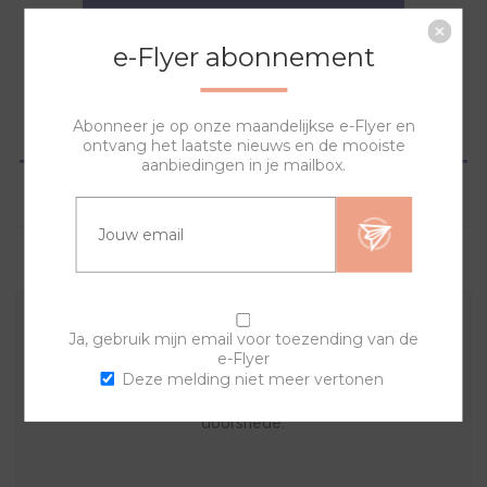
NAAR WINKELWAGEN
e-Flyer abonnement
Abonneer je op onze maandelijkse e-Flyer en
OVERZICHT
ontvang het laatste nieuws en de mooiste
aanbiedingen in je mailbox.
SPECIFICATIES
VRAGEN?
Ja, gebruik mijn email voor toezending van de
De hanger kun je dragen aan een ketting. Deze kun je
e-Flyer
net als het horloge steeds wisselen. De hanger is
Deze melding niet meer vertonen
mat zwart edelstaal met een hangeroog van 5mm
doorsnede.