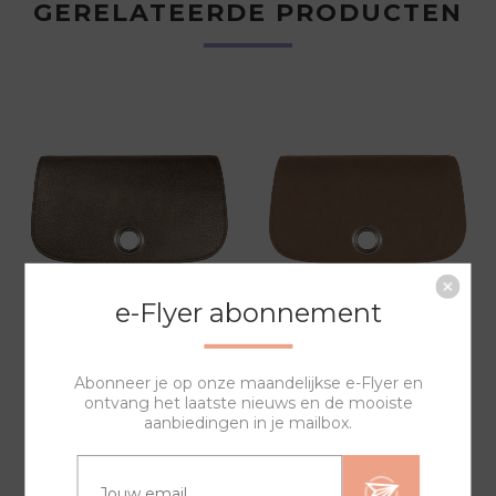
GERELATEERDE PRODUCTEN
e-Flyer abonnement
BRONS GOUDEN
NOUGAT SYNTHETISCH
SYNTHETISCH LEREN
LEREN COVER BGC401P
Abonneer je op onze maandelijkse e-Flyer en
COVER BGC400P
29,00
29,00
ontvang het laatste nieuws en de mooiste
aanbiedingen in je mailbox.