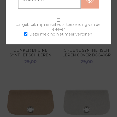
Ja, gebruik mijn email voor toezending van de
e-Flyer
Deze melding niet meer vertonen
DONKER BRUINE
GROENE SYNTHETISCH
SYNTHETISCH LEREN
LEREN COVER BGC408P
COVER BGC402P
29,00
29,00