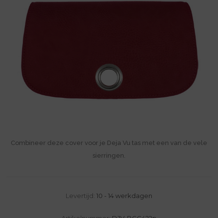
Combineer deze cover voor je Deja Vu tas met een van de vele
sierringen.
Levertijd:
10 - 14 werkdagen
Artikelnummer:
DJV-BGC422p