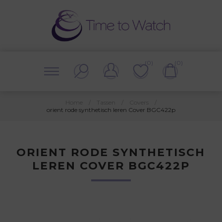
(0)
(0)
Home
/
Tassen
/
Covers
/
orient rode synthetisch leren Cover BGC422p
ORIENT RODE SYNTHETISCH
LEREN COVER BGC422P