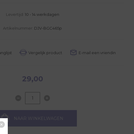
Levertijd:
10 - 14 werkdagen
Artikelnummer:
DJV-BGC465p
29,00
NAAR WINKELWAGEN