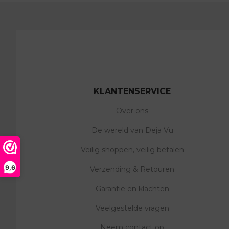
KLANTENSERVICE
Over ons
De wereld van Deja Vu
Veilig shoppen, veilig betalen
9,6
Verzending & Retouren
Garantie en klachten
Veelgestelde vragen
Neem contact op