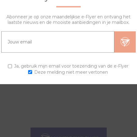
Abonneer je op onze maandelijkse e-Flyer en ontvang het
laatste nieuws en de mooiste aanbiedingen in je mailbox.
HT
SPECIFICATIES
HOE WERKT HET?
 Doormiddel van de ritssluiting, gemaakt van roestvrij staal, wisse
Ja, gebruik mijn email voor toezending van de e-Flyer
Deze melding niet meer vertonen