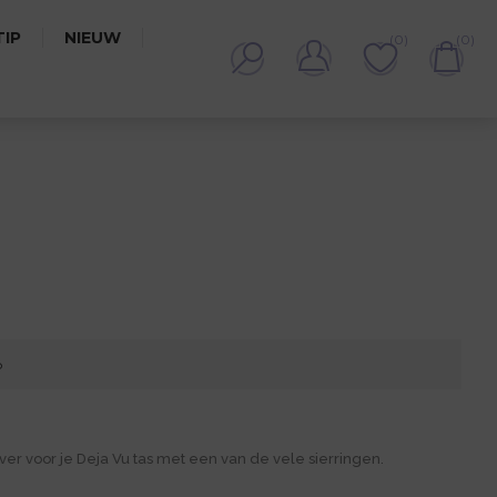
IP
NIEUW
(0)
(0)
R BGC465P
p
r voor je Deja Vu tas met een van de vele sierringen.