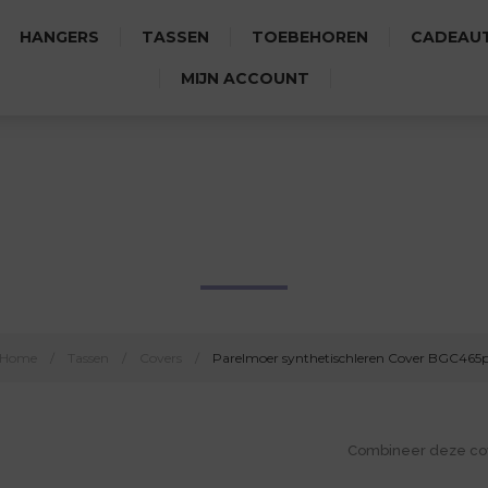
HANGERS
TASSEN
TOEBEHOREN
CADEAUT
MIJN ACCOUNT
R SYNTHETISCHLEREN COVE
Home
/
Tassen
/
Covers
/
Parelmoer synthetischleren Cover BGC465
Combineer deze cove