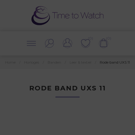
(0)
(0)
Home
/
Horloges
/
Banden
/
Leer & textiel
/
Rode band UXS 11
RODE BAND UXS 11