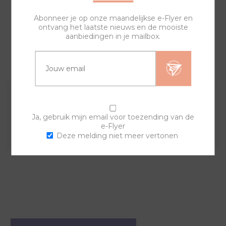
SPECIFICATIES
Abonneer je op onze maandelijkse e-Flyer en
ontvang het laatste nieuws en de mooiste
HOE WERKT HET?
aanbiedingen in je mailbox.
VRAGEN?
Verwisselbare cover is gemaakt zacht leer. Door middel
van de ritssluiting, gemaakt van roestvrij staal, wissel je
Ja, gebruik mijn email voor toezending van de
e-Flyer
snel en simpel. Een tas voor iedere gelegenheid.
Deze melding niet meer vertonen