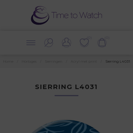
(0)
(0)
Home
/
Horloges
/
Sierringen
/
Acryl met print
/
Sierring L4031
SIERRING L4031