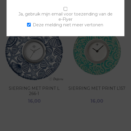
Ja, gebruik mijn email voor toezending van de
e-Flyer
Deze melding niet meer vertonen
SIERRING MET PRINT L
SIERRING MET PRINT L157
266-1
16,00
16,00