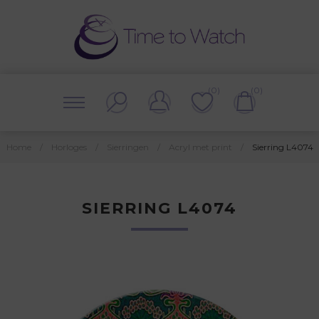
(0)
(0)
Home
/
Horloges
/
Sierringen
/
Acryl met print
/
Sierring L4074
SIERRING L4074