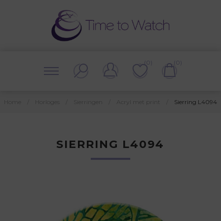
(0)
(0)
Home
/
Horloges
/
Sierringen
/
Acryl met print
/
Sierring L4094
SIERRING L4094