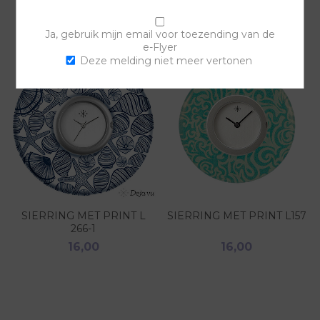
Ja, gebruik mijn email voor toezending van de
e-Flyer
Deze melding niet meer vertonen
SIERRING MET PRINT L
SIERRING MET PRINT L157
266-1
16,00
16,00