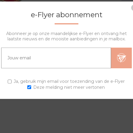
e-Flyer abonnement
Abonneer je op onze maandelijkse e-Flyer en ontvang het
laatste nieuws en de mooiste aanbiedingen in je mailbox.
OVERZICHT
SPECIFICATIES
VRAGEN?
igen horloge samenstellen. De lyric sierring bestaat uit een prin
Ja, gebruik mijn email voor toezending van de e-Flyer
Deze melding niet meer vertonen