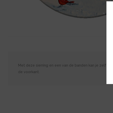
Met deze sierring en een van de banden kan je zelf je e
de voorkant.