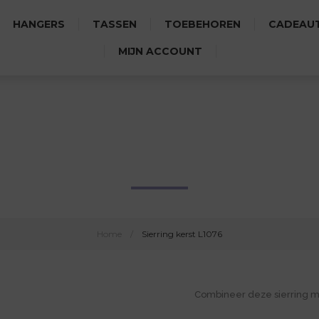
HANGERS
TASSEN
TOEBEHOREN
CADEAUT
MIJN ACCOUNT
SIERRING KERST L1076
Home
/
Sierring kerst L1076
Combineer deze sierring 