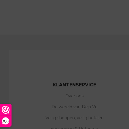
KLANTENSERVICE
Over ons
De wereld van Deja Vu
Veilig shoppen, veilig betalen
9,6
Verzending & Retouren