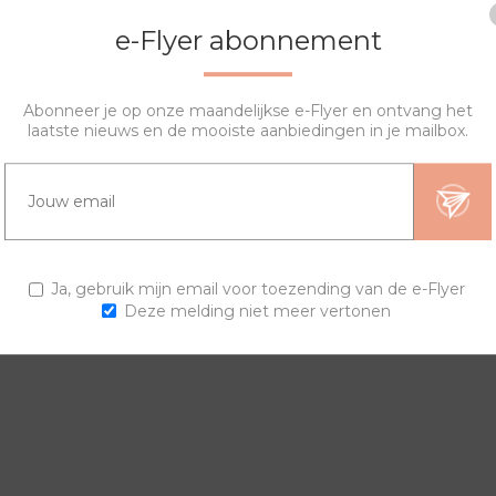
e-Flyer abonnement
Abonneer je op onze maandelijkse e-Flyer en ontvang het
laatste nieuws en de mooiste aanbiedingen in je mailbox.
OVERZICHT
SPECIFICATIES
VRAGEN?
ngen en horlogebanden voor een trendy horloge.
Ja, gebruik mijn email voor toezending van de e-Flyer
Deze melding niet meer vertonen