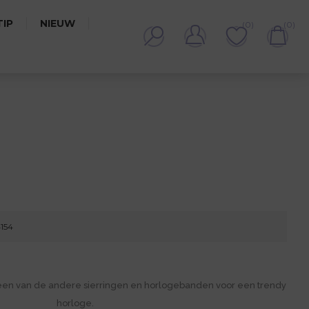
IP
NIEUW
(0)
(0)
4154
een van de andere sierringen en horlogebanden voor een trendy
horloge.