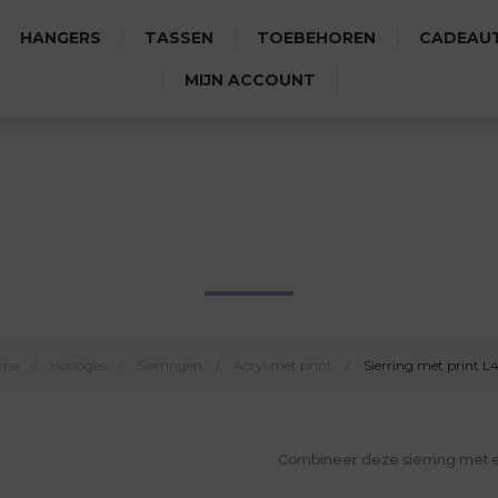
HANGERS
TASSEN
TOEBEHOREN
CADEAUT
MIJN ACCOUNT
SIERRING MET PRINT L4154
me
/
Horloges
/
Sierringen
/
Acryl met print
/
Sierring met print L
Combineer deze sierring met 