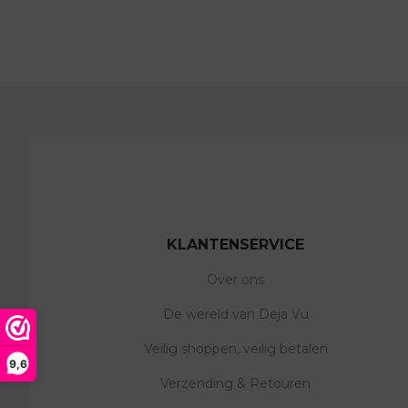
KLANTENSERVICE
Over ons
De wereld van Deja Vu
Veilig shoppen, veilig betalen
9,6
Verzending & Retouren