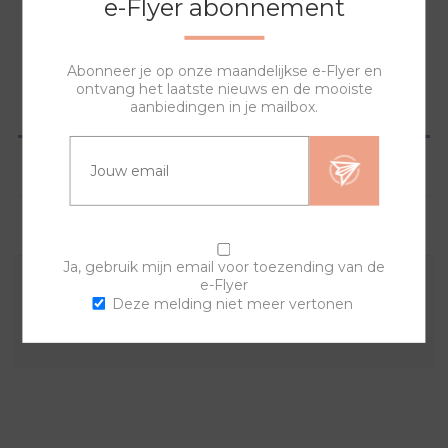
e-Flyer abonnement
NAAR WINKELWAGEN
Abonneer je op onze maandelijkse e-Flyer en
ontvang het laatste nieuws en de mooiste
aanbiedingen in je mailbox.
OVERZICHT
SPECIFICATIES
VRAGEN?
Ja, gebruik mijn email voor toezending van de
e-Flyer
Combineer deze sierring met een van de andere
Deze melding niet meer vertonen
sierringen en horlogebanden voor een trendy horloge.