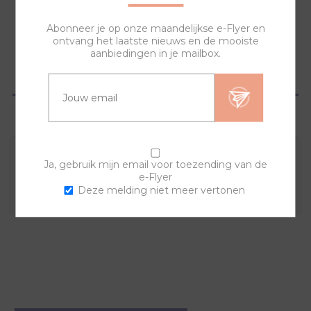
NAAR WINKELWAGEN
Abonneer je op onze maandelijkse e-Flyer en
ontvang het laatste nieuws en de mooiste
aanbiedingen in je mailbox.
OVERZICHT
VRAGEN?
Ja, gebruik mijn email voor toezending van de
Combineer deze sierring met een van de andere
e-Flyer
sierringen en horlogebanden voor een trendy horloge.
Deze melding niet meer vertonen