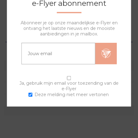
e-Flyer abonnement
NAAR WINKELWAGEN
Abonneer je op onze maandelijkse e-Flyer en
ontvang het laatste nieuws en de mooiste
SPECIFICATIES
aanbiedingen in je mailbox.
VRAGEN?
Kleur
Ja, gebruik mijn email voor toezending van de
Materiaal
Kunststof
e-Flyer
Deze melding niet meer vertonen
Combineerbaar
Ja