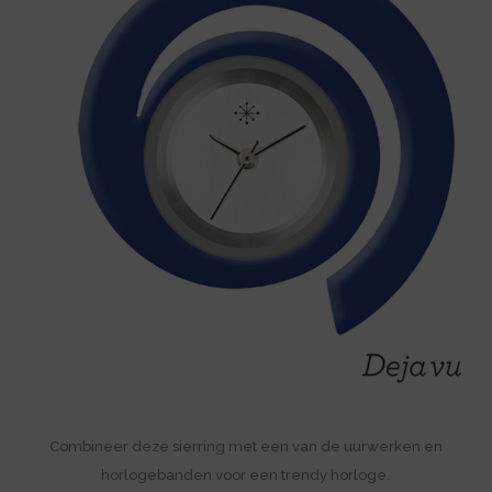
Combineer deze sierring met een van de uurwerken en
horlogebanden voor een trendy horloge.