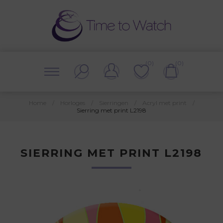
(0)
(0)
Home
/
Horloges
/
Sierringen
/
Acryl met print
/
Sierring met print L2198
SIERRING MET PRINT L2198