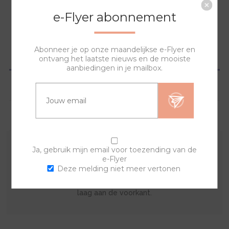
NAAR WINKELWAGEN
e-Flyer abonnement
Abonneer je op onze maandelijkse e-Flyer en
OVERZICHT
ontvang het laatste nieuws en de mooiste
aanbiedingen in je mailbox.
SPECIFICATIES
VRAGEN?
Ja, gebruik mijn email voor toezending van de
Met deze sierring en een van de banden kan je zelf je
e-Flyer
eigen horloge samenstellen. De lyric sierring bestaat uit
Deze melding niet meer vertonen
een print op de achterkant met een doorzichtige acryl
laag aan de voorkant.