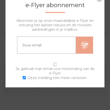
NAAR WINKELWAGEN
e-Flyer abonnement
Abonneer je op onze maandelijkse e-Flyer en
ontvang het laatste nieuws en de mooiste
OVERZICHT
aanbiedingen in je mailbox.
SPECIFICATIES
VRAGEN?
Ja, gebruik mijn email voor toezending van de
e-Flyer
Met deze vrolijke sierring en een van de banden kan je
Deze melding niet meer vertonen
zelf je eigen horloge samenstellen. De sierring is 50mm
groot en 1,5 mm dik.