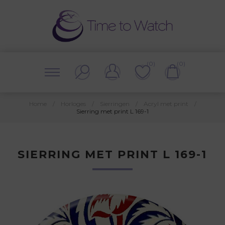
(0)
(0)
Home
/
Horloges
/
Sierringen
/
Acryl met print
/
Sierring met print L 169-1
SIERRING MET PRINT L 169-1