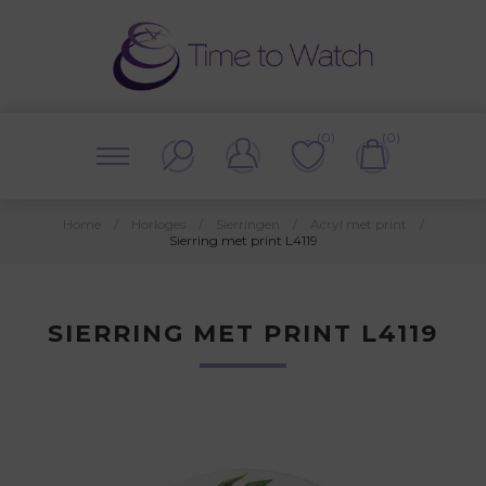
(0)
(0)
Home
/
Horloges
/
Sierringen
/
Acryl met print
/
Sierring met print L4119
SIERRING MET PRINT L4119