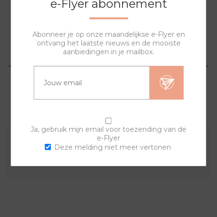
e-Flyer abonnement
NAAR WINKELWAGEN
Abonneer je op onze maandelijkse e-Flyer en
ontvang het laatste nieuws en de mooiste
aanbiedingen in je mailbox.
OVERZICHT
SPECIFICATIES
VRAGEN?
Ja, gebruik mijn email voor toezending van de
e-Flyer
Combineer deze sierring met een van de andere
Deze melding niet meer vertonen
sierringen en horlogebanden voor een trendy horloge.