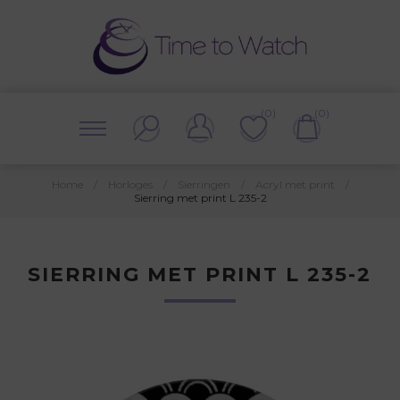
(0)
(0)
Home
/
Horloges
/
Sierringen
/
Acryl met print
/
Sierring met print L 235-2
SIERRING MET PRINT L 235-2