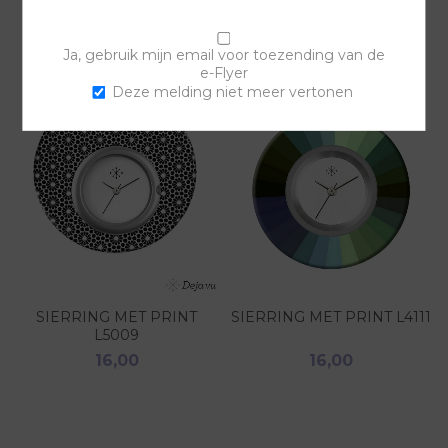
GERELATEERDE PRODUCTEN
Ja, gebruik mijn email voor toezending van de
e-Flyer
Deze melding niet meer vertonen
SIERRING MET PRINT
SIERRING MET PRINT L4111
L5009
16,00
16,00