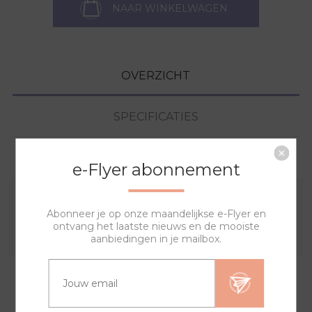
NAAR WINKELWAGEN
OVERZICHT
SPECIFICATIES
VRAGEN?
e-Flyer abonnement
Combineer deze sierring met een van de andere
Abonneer je op onze maandelijkse e-Flyer en
ontvang het laatste nieuws en de mooiste
sierringen en horlogebanden voor een trendy horloge.
aanbiedingen in je mailbox.