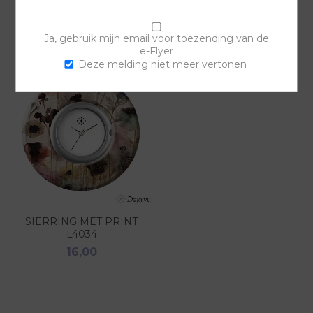
GERELATEERDE PRODUCTEN
Ja, gebruik mijn email voor toezending van de
e-Flyer
Deze melding niet meer vertonen
SIERRING MET PRINT
L4034
16,00