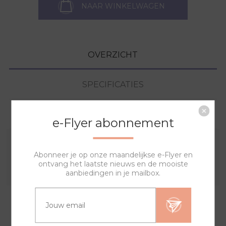
NAAR WINKELWAGEN
OVERZICHT
SPECIFICATIES
VRAGEN?
e-Flyer abonnement
Combineer deze sierring met een van de andere
Abonneer je op onze maandelijkse e-Flyer en
ontvang het laatste nieuws en de mooiste
sierringen en horlogebanden voor een trendy horloge.
aanbiedingen in je mailbox.