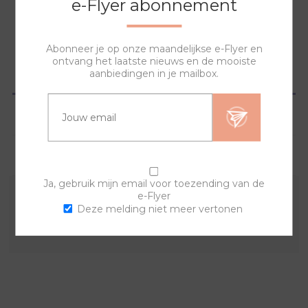
e-Flyer abonnement
NAAR WINKELWAGEN
Abonneer je op onze maandelijkse e-Flyer en
ontvang het laatste nieuws en de mooiste
aanbiedingen in je mailbox.
OVERZICHT
SPECIFICATIES
VRAGEN?
Ja, gebruik mijn email voor toezending van de
e-Flyer
Combineer deze sierring met een van de andere
Deze melding niet meer vertonen
sierringen en horlogebanden voor een trendy horloge.