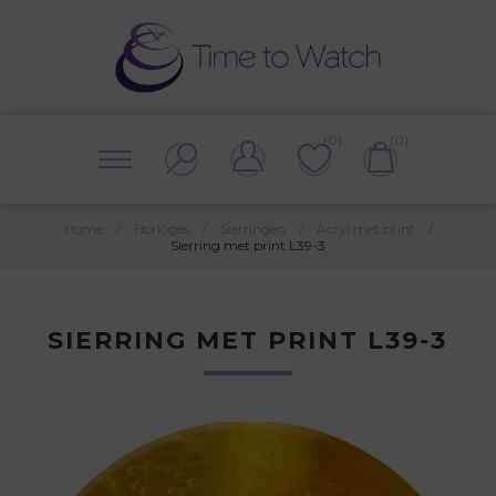
(0)
(0)
Home
/
Horloges
/
Sierringen
/
Acryl met print
/
Sierring met print L39-3
SIERRING MET PRINT L39-3