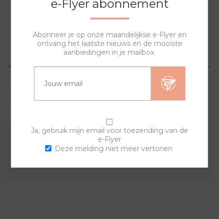
e-Flyer abonnement
NAAR WINKELWAGEN
Abonneer je op onze maandelijkse e-Flyer en
ontvang het laatste nieuws en de mooiste
aanbiedingen in je mailbox.
OVERZICHT
SPECIFICATIES
VRAGEN?
Ja, gebruik mijn email voor toezending van de
e-Flyer
Combineer deze sierring met een van de andere
Deze melding niet meer vertonen
sierringen en horlogebanden voor een trendy horloge.