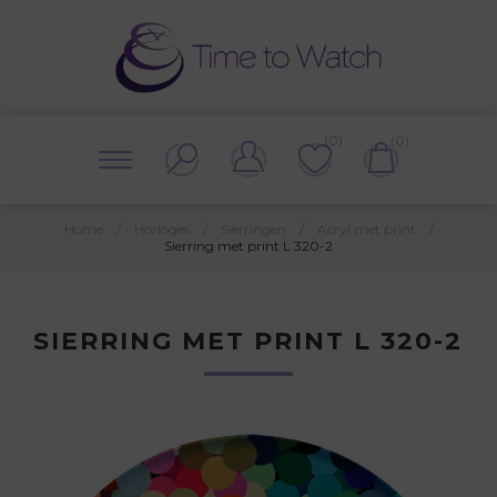
(0)
(0)
Home
/
Horloges
/
Sierringen
/
Acryl met print
/
Sierring met print L 320-2
SIERRING MET PRINT L 320-2