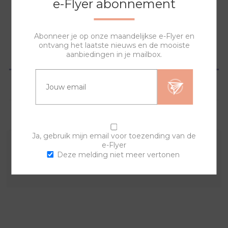
e-Flyer abonnement
NAAR WINKELWAGEN
Abonneer je op onze maandelijkse e-Flyer en
ontvang het laatste nieuws en de mooiste
aanbiedingen in je mailbox.
OVERZICHT
SPECIFICATIES
VRAGEN?
Ja, gebruik mijn email voor toezending van de
e-Flyer
Combineer deze sierring met een van de andere
Deze melding niet meer vertonen
sierringen en horlogebanden voor een trendy horloge.