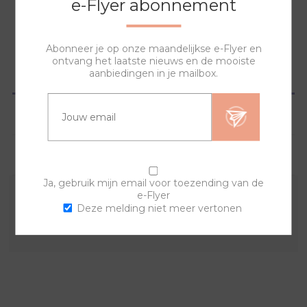
e-Flyer abonnement
NAAR WINKELWAGEN
Abonneer je op onze maandelijkse e-Flyer en
ontvang het laatste nieuws en de mooiste
aanbiedingen in je mailbox.
OVERZICHT
SPECIFICATIES
VRAGEN?
Ja, gebruik mijn email voor toezending van de
e-Flyer
Combineer deze sierring met een van de andere
Deze melding niet meer vertonen
sierringen en horlogebanden voor een trendy horloge.