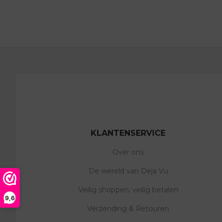
KLANTENSERVICE
Over ons
De wereld van Deja Vu
Veilig shoppen, veilig betalen
9,6
Verzending & Retouren