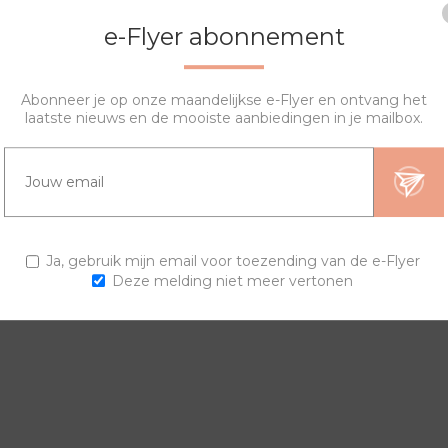
e-Flyer abonnement
Abonneer je op onze maandelijkse e-Flyer en ontvang het
laatste nieuws en de mooiste aanbiedingen in je mailbox.
OVERZICHT
SPECIFICATIES
VRAGEN?
ngen en horlogebanden voor een trendy horloge.
Ja, gebruik mijn email voor toezending van de e-Flyer
Deze melding niet meer vertonen