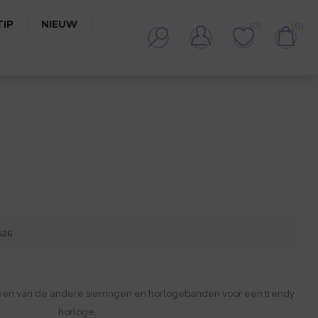
IP
NIEUW
(0)
(0)
526
een van de andere sierringen en horlogebanden voor een trendy
horloge.