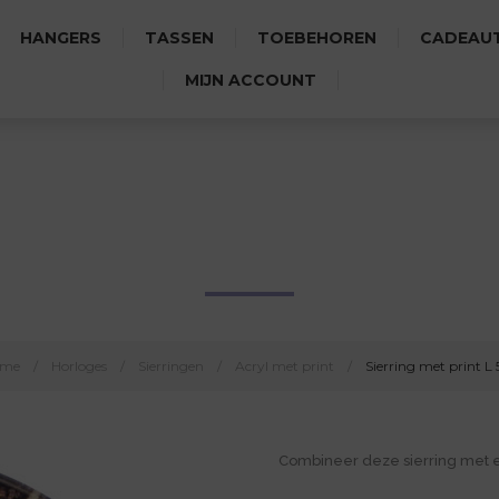
HANGERS
TASSEN
TOEBEHOREN
CADEAUT
MIJN ACCOUNT
SIERRING MET PRINT L 526
ome
/
Horloges
/
Sierringen
/
Acryl met print
/
Sierring met print L 
Combineer deze sierring met 