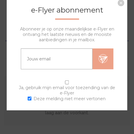
NAAR WINKELWAGEN
e-Flyer abonnement
Abonneer je op onze maandelijkse e-Flyer en
OVERZICHT
ontvang het laatste nieuws en de mooiste
aanbiedingen in je mailbox.
SPECIFICATIES
VRAGEN?
Ja, gebruik mijn email voor toezending van de
Met deze sierring en een van de banden kan je zelf je
e-Flyer
eigen horloge samenstellen. De lyric sierring bestaat uit
Deze melding niet meer vertonen
een print op de achterkant met een doorzichtige acryl
laag aan de voorkant.