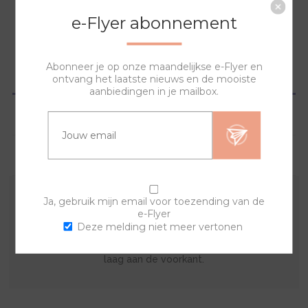
NAAR WINKELWAGEN
e-Flyer abonnement
Abonneer je op onze maandelijkse e-Flyer en
OVERZICHT
ontvang het laatste nieuws en de mooiste
aanbiedingen in je mailbox.
SPECIFICATIES
VRAGEN?
Ja, gebruik mijn email voor toezending van de
Met deze sierring en een van de banden kan je zelf je
e-Flyer
eigen horloge samenstellen. De lyric sierring bestaat uit
Deze melding niet meer vertonen
een print op de achterkant met een doorzichtige acryl
laag aan de voorkant.