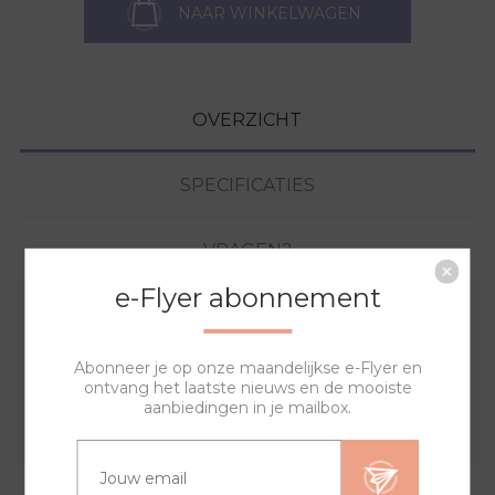
NAAR WINKELWAGEN
OVERZICHT
SPECIFICATIES
VRAGEN?
e-Flyer abonnement
Met deze sierring en een van de banden kan je zelf je
eigen horloge samenstellen. De lyric sierring bestaat uit
Abonneer je op onze maandelijkse e-Flyer en
ontvang het laatste nieuws en de mooiste
een print op de achterkant met een doorzichtige acryl
aanbiedingen in je mailbox.
laag aan de voorkant.