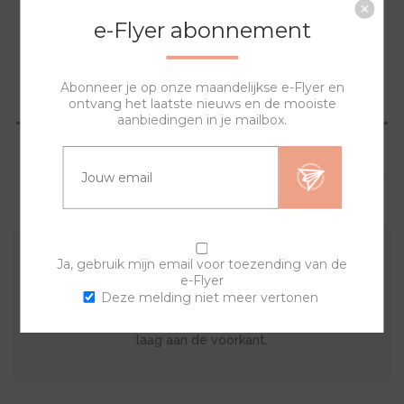
NAAR WINKELWAGEN
e-Flyer abonnement
Abonneer je op onze maandelijkse e-Flyer en
OVERZICHT
ontvang het laatste nieuws en de mooiste
aanbiedingen in je mailbox.
SPECIFICATIES
VRAGEN?
Ja, gebruik mijn email voor toezending van de
Met deze sierring en een van de banden kan je zelf je
e-Flyer
eigen horloge samenstellen. De lyric sierring bestaat uit
Deze melding niet meer vertonen
een print op de achterkant met een doorzichtige acryl
laag aan de voorkant.