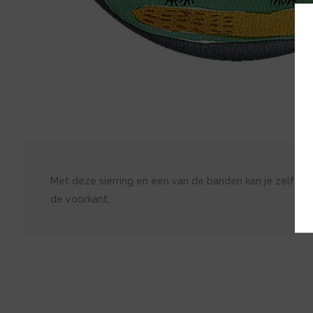
Met deze sierring en een van de banden kan je zelf je e
de voorkant.