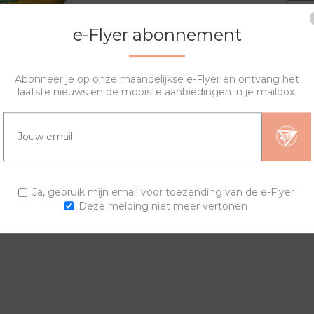
e-Flyer abonnement
Abonneer je op onze maandelijkse e-Flyer en ontvang het
laatste nieuws en de mooiste aanbiedingen in je mailbox.
OVERZICHT
SPECIFICATIES
VRAGEN?
igen horloge samenstellen. De lyric sierring bestaat uit een prin
Ja, gebruik mijn email voor toezending van de e-Flyer
Deze melding niet meer vertonen