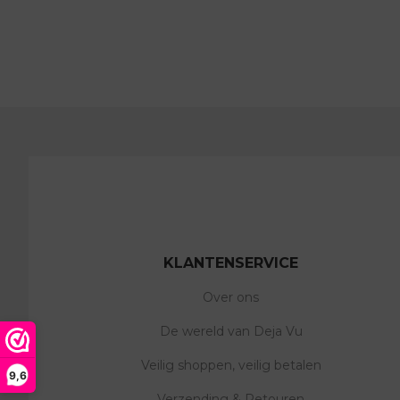
KLANTENSERVICE
Over ons
De wereld van Deja Vu
Veilig shoppen, veilig betalen
9,6
Verzending & Retouren