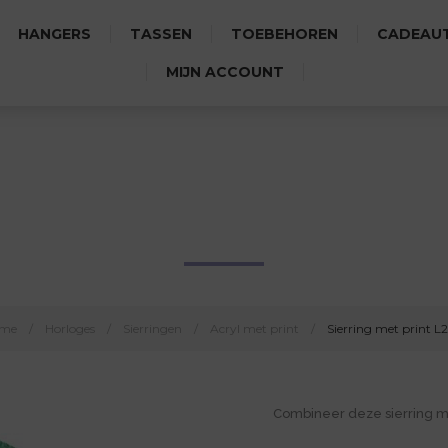
HANGERS
TASSEN
TOEBEHOREN
CADEAUT
MIJN ACCOUNT
SIERRING MET PRINT L2192
me
/
Horloges
/
Sierringen
/
Acryl met print
/
Sierring met print L
Combineer deze sierring 