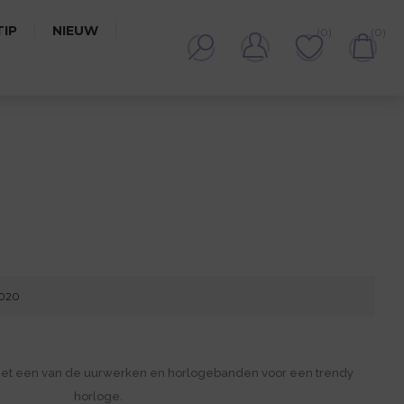
IP
NIEUW
(0)
(0)
3020
met een van de uurwerken en horlogebanden voor een trendy
horloge.