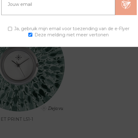
Ja, gebruik mijn email voor toezending van de e-Flyer
Deze melding niet meer vertonen
ET PRINT L51-1