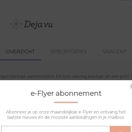
OVERZICHT
SPECIFICATIES
VRAGEN?
igen horloge samenstellen. De lyric sierring bestaat uit een prin
e-Flyer abonnement
Abonneer je op onze maandelijkse e-Flyer en ontvang het
laatste nieuws en de mooiste aanbiedingen in je mailbox.
GERELATEERDE PRODUCTEN