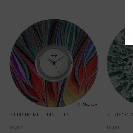
SIERRING MET PRINT L318-1
SIERRING M
16,00
16,00