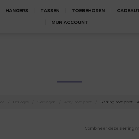
HANGERS
TASSEN
TOEBEHOREN
CADEAUT
MIJN ACCOUNT
SIERRING MET PRINT L3020
me
/
Horloges
/
Sierringen
/
Acryl met print
/
Sierring met print L
Combineer deze sierring 