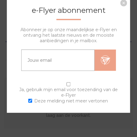
NAAR WINKELWAGEN
e-Flyer abonnement
Abonneer je op onze maandelijkse e-Flyer en
OVERZICHT
ontvang het laatste nieuws en de mooiste
aanbiedingen in je mailbox.
SPECIFICATIES
VRAGEN?
Ja, gebruik mijn email voor toezending van de
Met deze sierring en een van de banden kan je zelf je
e-Flyer
eigen horloge samenstellen. De lyric sierring bestaat uit
Deze melding niet meer vertonen
een print op de achterkant met een doorzichtige acryl
laag aan de voorkant.