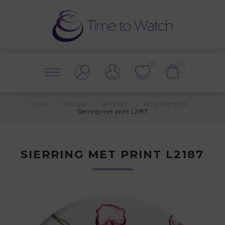
(0)
(0)
Home
/
Horloges
/
Sierringen
/
Acryl met print
/
Sierring met print L2187
SIERRING MET PRINT L2187