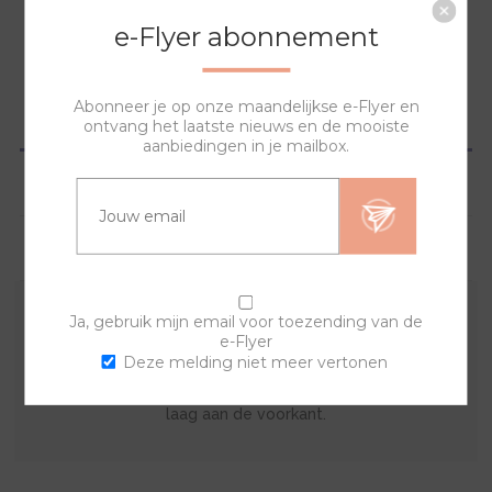
NAAR WINKELWAGEN
e-Flyer abonnement
Abonneer je op onze maandelijkse e-Flyer en
OVERZICHT
ontvang het laatste nieuws en de mooiste
aanbiedingen in je mailbox.
SPECIFICATIES
VRAGEN?
Ja, gebruik mijn email voor toezending van de
Met deze sierring en een van de banden kan je zelf je
e-Flyer
eigen horloge samenstellen. De lyric sierring bestaat uit
Deze melding niet meer vertonen
een print op de achterkant met een doorzichtige acryl
laag aan de voorkant.