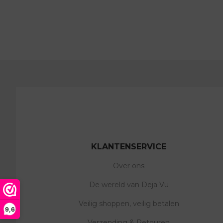
KLANTENSERVICE
Over ons
De wereld van Deja Vu
Veilig shoppen, veilig betalen
9,6
Verzending & Retouren