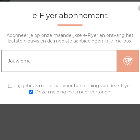
e-Flyer abonnement
Abonneer je op onze maandelijkse e-Flyer en ontvang het
laatste nieuws en de mooiste aanbiedingen in je mailbox.
OVERZICHT
SPECIFICATIES
VRAGEN?
igen horloge samenstellen. De lyric sierring bestaat uit een prin
Ja, gebruik mijn email voor toezending van de e-Flyer
Deze melding niet meer vertonen