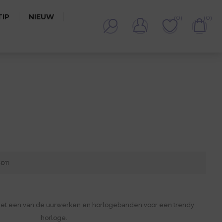
IP
NIEUW
(0)
(0)
4011
met een van de uurwerken en horlogebanden voor een trendy
horloge.