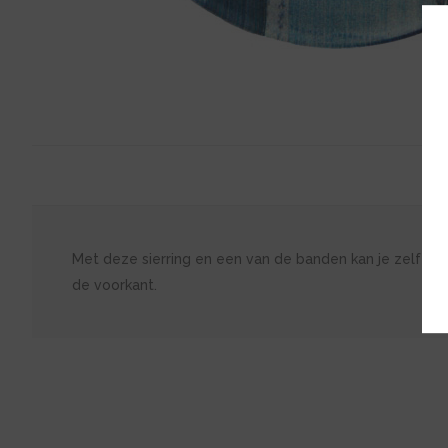
Met deze sierring en een van de banden kan je zelf je e
de voorkant.