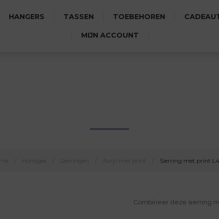
HANGERS
TASSEN
TOEBEHOREN
CADEAUT
MIJN ACCOUNT
SIERRING MET PRINT L4011
me
/
Horloges
/
Sierringen
/
Acryl met print
/
Sierring met print L
Combineer deze sierring 