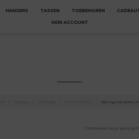
HANGERS
TASSEN
TOEBEHOREN
CADEAUT
MIJN ACCOUNT
SIERRING MET PRINT L4057
me
/
Horloges
/
Sierringen
/
Acryl met print
/
Sierring met print L
Combineer deze sierring 