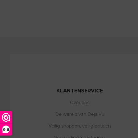
KLANTENSERVICE
Over ons
De wereld van Deja Vu
Veilig shoppen, veilig betalen
9,6
Verzending & Retouren