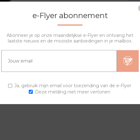
e-Flyer abonnement
Abonneer je op onze maandelijkse e-Flyer en ontvang het
laatste nieuws en de mooiste aanbiedingen in je mailbox.
OVERZICHT
SPECIFICATIES
VRAGEN?
igen horloge samenstellen. De lyric sierring bestaat uit een prin
Ja, gebruik mijn email voor toezending van de e-Flyer
Deze melding niet meer vertonen