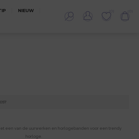
IP
NIEUW
(0)
(0)
4057
met een van de uurwerken en horlogebanden voor een trendy
horloge.