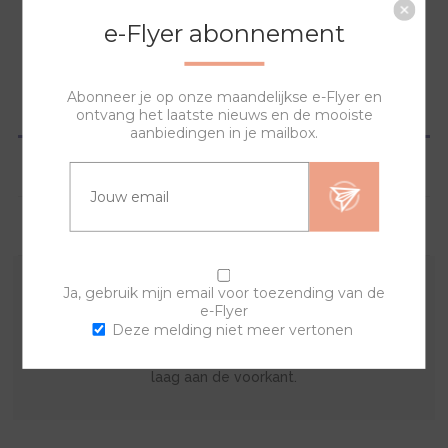
NAAR WINKELWAGEN
e-Flyer abonnement
Abonneer je op onze maandelijkse e-Flyer en
OVERZICHT
ontvang het laatste nieuws en de mooiste
aanbiedingen in je mailbox.
SPECIFICATIES
VRAGEN?
Ja, gebruik mijn email voor toezending van de
Met deze sierring en een van de banden kan je zelf je
e-Flyer
eigen horloge samenstellen. De lyric sierring bestaat uit
Deze melding niet meer vertonen
een print op de achterkant met een doorzichtige acryl
laag aan de voorkant.