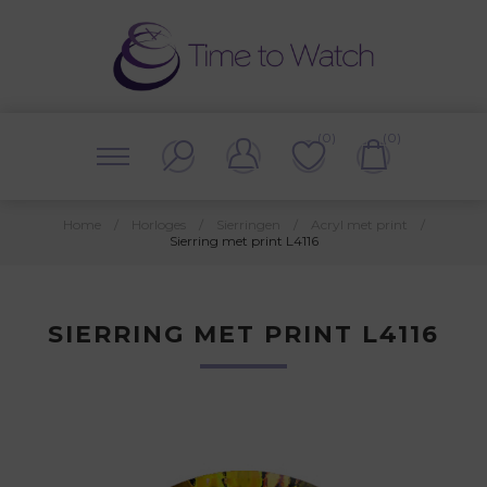
(0)
(0)
Home
/
Horloges
/
Sierringen
/
Acryl met print
/
Sierring met print L4116
SIERRING MET PRINT L4116