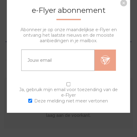
NAAR WINKELWAGEN
e-Flyer abonnement
Abonneer je op onze maandelijkse e-Flyer en
OVERZICHT
ontvang het laatste nieuws en de mooiste
aanbiedingen in je mailbox.
SPECIFICATIES
VRAGEN?
Ja, gebruik mijn email voor toezending van de
Met deze sierring en een van de banden kan je zelf je
e-Flyer
eigen horloge samenstellen. De lyric sierring bestaat uit
Deze melding niet meer vertonen
een print op de achterkant met een doorzichtige acryl
laag aan de voorkant.