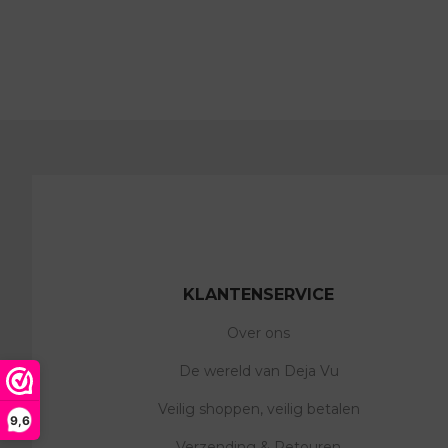
KLANTENSERVICE
Over ons
De wereld van Deja Vu
Veilig shoppen, veilig betalen
9,6
Verzending & Retouren