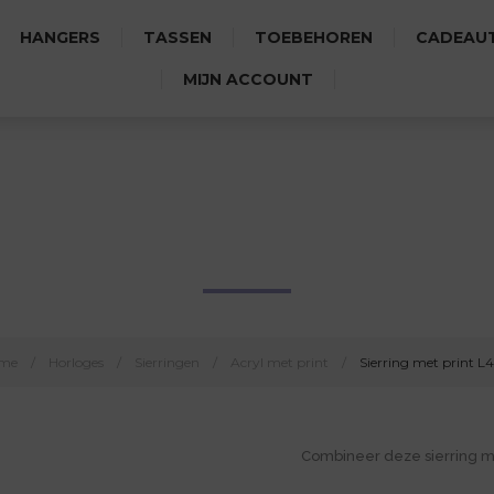
HANGERS
TASSEN
TOEBEHOREN
CADEAUT
MIJN ACCOUNT
SIERRING MET PRINT L4168
me
/
Horloges
/
Sierringen
/
Acryl met print
/
Sierring met print L
Combineer deze sierring 