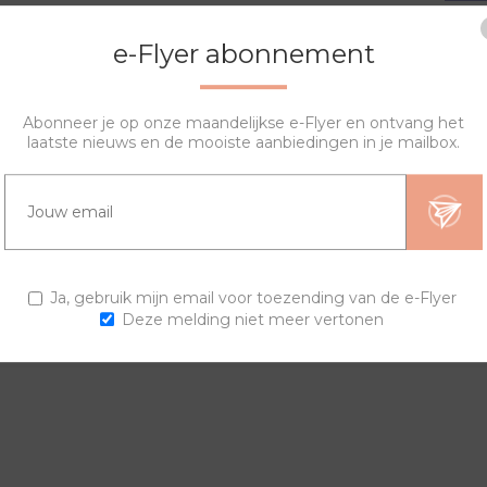
e-Flyer abonnement
Abonneer je op onze maandelijkse e-Flyer en ontvang het
laatste nieuws en de mooiste aanbiedingen in je mailbox.
OVERZICHT
SPECIFICATIES
VRAGEN?
igen horloge samenstellen. De lyric sierring bestaat uit een prin
Ja, gebruik mijn email voor toezending van de e-Flyer
Deze melding niet meer vertonen