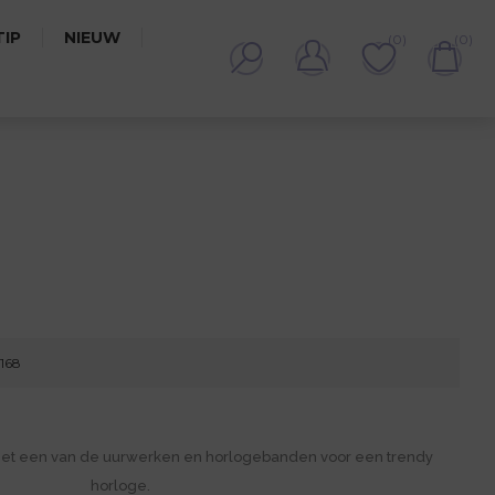
IP
NIEUW
(0)
(0)
4168
met een van de uurwerken en horlogebanden voor een trendy
horloge.