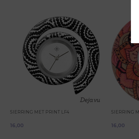
SIERRING MET PRINT LF4
SIERRING M
16,00
16,00