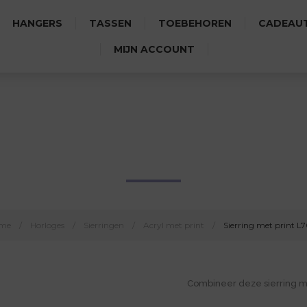
HANGERS
TASSEN
TOEBEHOREN
CADEAUT
MIJN ACCOUNT
SIERRING MET PRINT L7014
me
/
Horloges
/
Sierringen
/
Acryl met print
/
Sierring met print L
Combineer deze sierring 