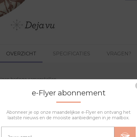
OVERZICHT
SPECIFICATIES
VRAGEN?
 eigen horloge samenstellen.
e-Flyer abonnement
Abonneer je op onze maandelijkse e-Flyer en ontvang het
laatste nieuws en de mooiste aanbiedingen in je mailbox.
GERELATEERDE PRODUCTEN