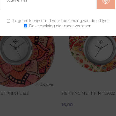
Ja, gebruik mijn email voor toezending van de e-Flyer
Deze melding niet meer vertonen
ET PRINT L 533
SIERRING MET PRINT L5022
16,00