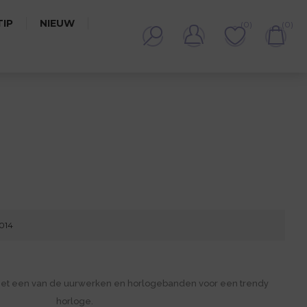
IP
NIEUW
(0)
(0)
7014
met een van de uurwerken en horlogebanden voor een trendy
horloge.