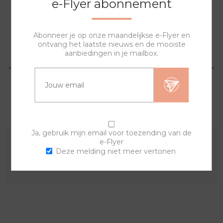
e-Flyer abonnement
NAAR WINKELWAGEN
Abonneer je op onze maandelijkse e-Flyer en
ontvang het laatste nieuws en de mooiste
aanbiedingen in je mailbox.
OVERZICHT
SPECIFICATIES
VRAGEN?
Ja, gebruik mijn email voor toezending van de
e-Flyer
Combineer deze sierring met een van de andere
Deze melding niet meer vertonen
sierringen en horlogebanden voor een trendy horloge.