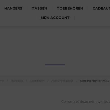
HANGERS
TASSEN
TOEBEHOREN
CADEAUT
MIJN ACCOUNT
SIERRING MET PRINT L7041
me
/
Horloges
/
Sierringen
/
Acryl met print
/
Sierring met print L
Combineer deze sierring met 