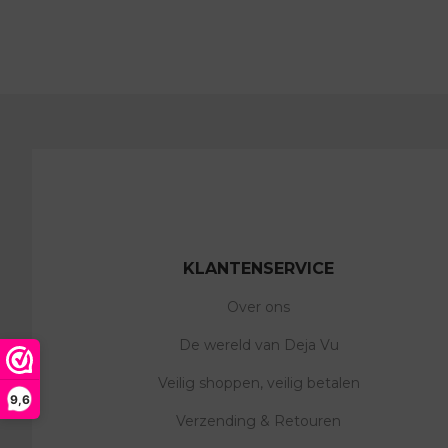
KLANTENSERVICE
Over ons
De wereld van Deja Vu
Veilig shoppen, veilig betalen
9,6
Verzending & Retouren