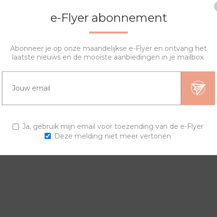
e-Flyer abonnement
Abonneer je op onze maandelijkse e-Flyer en ontvang het
laatste nieuws en de mooiste aanbiedingen in je mailbox.
OVERZICHT
SPECIFICATIES
VRAGEN?
ngen en horlogebanden voor een trendy horloge.
Ja, gebruik mijn email voor toezending van de e-Flyer
Deze melding niet meer vertonen