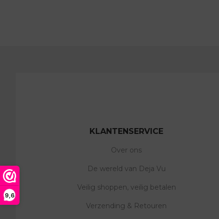
KLANTENSERVICE
Over ons
De wereld van Deja Vu
Veilig shoppen, veilig betalen
9,6
Verzending & Retouren