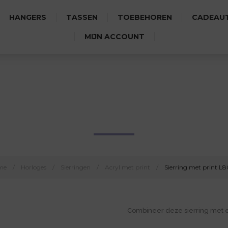
HANGERS
TASSEN
TOEBEHOREN
CADEAUT
MIJN ACCOUNT
SIERRING MET PRINT L8030
me
/
Horloges
/
Sierringen
/
Acryl met print
/
Sierring met print L
Combineer deze sierring met 