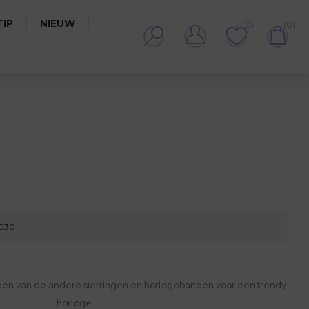
IP
NIEUW
(0)
(0)
8030
een van de andere sierringen en horlogebanden voor een trendy
horloge.