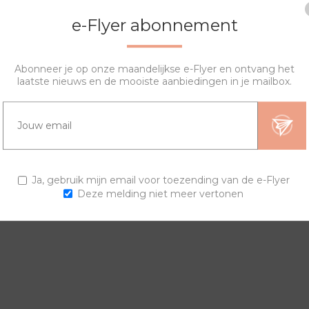
e-Flyer abonnement
Abonneer je op onze maandelijkse e-Flyer en ontvang het
laatste nieuws en de mooiste aanbiedingen in je mailbox.
OVERZICHT
SPECIFICATIES
VRAGEN?
ngen en horlogebanden voor een trendy horloge.
Ja, gebruik mijn email voor toezending van de e-Flyer
Deze melding niet meer vertonen