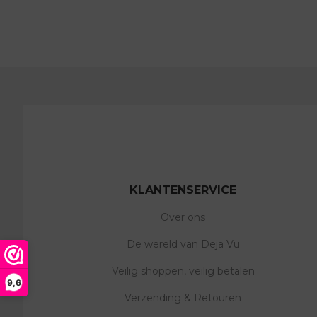
KLANTENSERVICE
Over ons
De wereld van Deja Vu
Veilig shoppen, veilig betalen
9,6
Verzending & Retouren