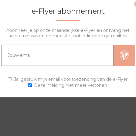
e-Flyer abonnement
Abonneer je op onze maandelijkse e-Flyer en ontvang het
laatste nieuws en de mooiste aanbiedingen in je mailbox.
OVERZICHT
SPECIFICATIES
VRAGEN?
ngen en horlogebanden voor een trendy horloge.
Ja, gebruik mijn email voor toezending van de e-Flyer
Deze melding niet meer vertonen