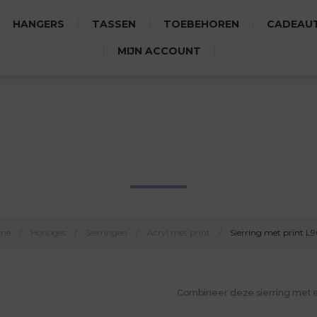
HANGERS
TASSEN
TOEBEHOREN
CADEAUT
MIJN ACCOUNT
SIERRING MET PRINT L9001
me
/
Horloges
/
Sierringen
/
Acryl met print
/
Sierring met print L
Combineer deze sierring met 