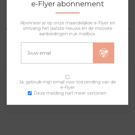
e-Flyer abonnement
OVERZICHT
Abonneer je op onze maandelijkse e-Flyer en
ontvang het laatste nieuws en de mooiste
aanbiedingen in je mailbox.
SPECIFICATIES
VRAGEN?
Met deze sierring en een van de banden kan je zelf je
Ja, gebruik mijn email voor toezending van de
eigen horloge samenstellen. De lyric sierring bestaat uit
e-Flyer
Deze melding niet meer vertonen
een print op de achterkant van een doorzichtige acryl
sierring.