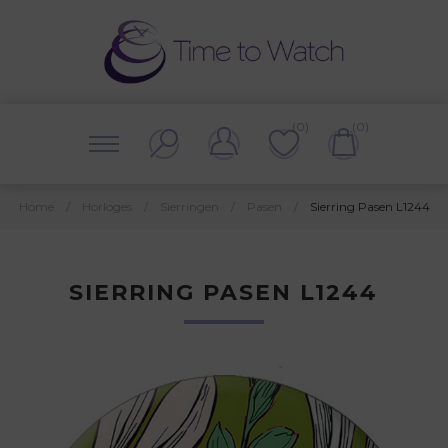
(0)
(0)
Home
/
Horloges
/
Sierringen
/
Pasen
/
Sierring Pasen L1244
SIERRING PASEN L1244