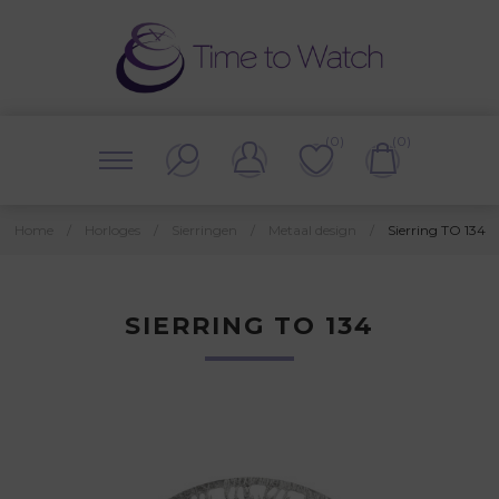
(0)
(0)
Home
/
Horloges
/
Sierringen
/
Metaal design
/
Sierring TO 134
SIERRING TO 134