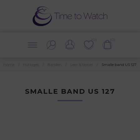
(0)
(0)
Home
/
Horloges
/
Banden
/
Leer & textiel
/
Smalle band US 127
SMALLE BAND US 127