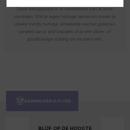
Deze horlogeband is te combineren met al onze
sierringen. Stel je eigen horloge samen en creëer je
unieke trendy horloge. Afhankelijk van het gekozen
uurwerk kan je zelf bepalen of je een zilver- of
goudkleurige sluiting om de band wilt.
BLIJF OP DE HOOGTE