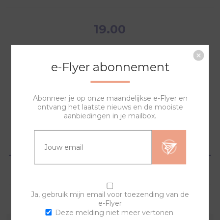
19.00
e-Flyer abonnement
NAAR WINKELWAGEN
Abonneer je op onze maandelijkse e-Flyer en
ontvang het laatste nieuws en de mooiste
aanbiedingen in je mailbox.
OVERZICHT
SPECIFICATIES
Ja, gebruik mijn email voor toezending van de
VRAGEN?
e-Flyer
Deze melding niet meer vertonen