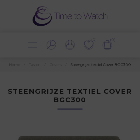
(0)
(0)
Home
/
Tassen
/
Covers
/
Steengrijze textiel Cover BGC300
STEENGRIJZE TEXTIEL COVER
BGC300