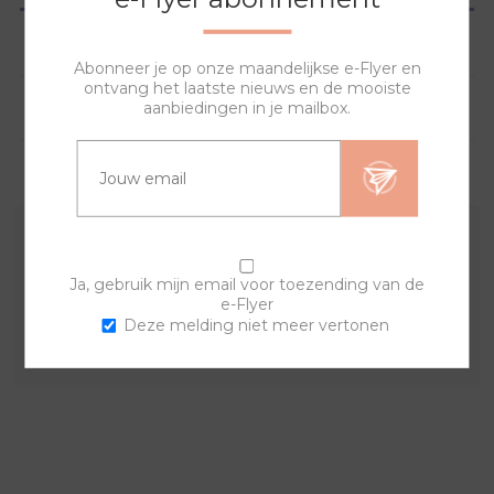
SPECIFICATIES
Abonneer je op onze maandelijkse e-Flyer en
ontvang het laatste nieuws en de mooiste
HOE WERKT HET?
aanbiedingen in je mailbox.
VRAGEN?
De verwisselbare cover is gemaakt van stof. Door
middel van de ritssluiting, gemaakt van roestvrij staal,
Ja, gebruik mijn email voor toezending van de
e-Flyer
wissel je snel en simpel. Een tas voor iedere
Deze melding niet meer vertonen
gelegenheid.